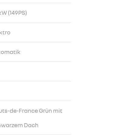
kW (149PS)
ktro
tomatik
7
ts-de-France Grün mit
hwarzem Dach