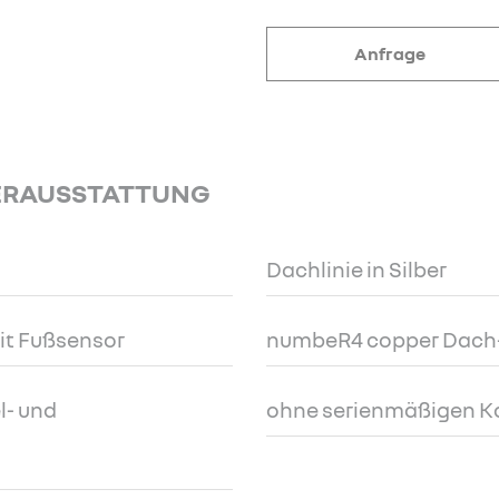
Anfrage
ERAUSSTATTUNG
Dachlinie in Silber
it Fußsensor
numbeR4 copper Dach
l- und
ohne serienmäßigen Ko