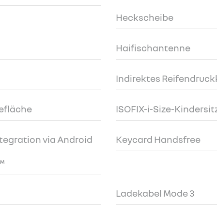
Heckscheibe
Haifischantenne
Indirektes Reifendruc
efläche
ISOFIX-i-Size-Kindersi
egration via Android
Keycard Handsfree
™
Ladekabel Mode 3