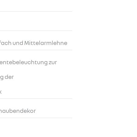
ufach und Mittelarmlehne
entebeleuchtung zur
ng der
k
rhaubendekor