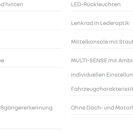
d hinten
LED-Rückleuchten
Lenkrad in Lederoptik
Mittelkonsole mit Sta
be
MULTI-SENSE mit Ambi
individuellen Einstellu
Fahrzeugcharakteristi
Fußgängererkennung
Ohne Dach- und Moto