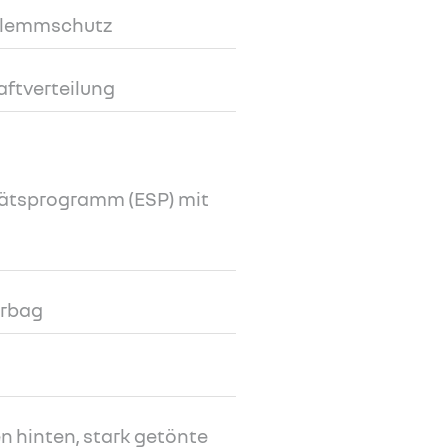
Klemmschutz
aftverteilung
tätsprogramm (ESP) mit
irbag
 hinten, stark getönte