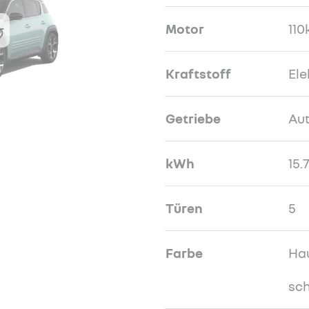
Motor
110
Kraftstoff
Ele
Getriebe
Au
kWh
15.
Türen
5
Farbe
Hau
sc